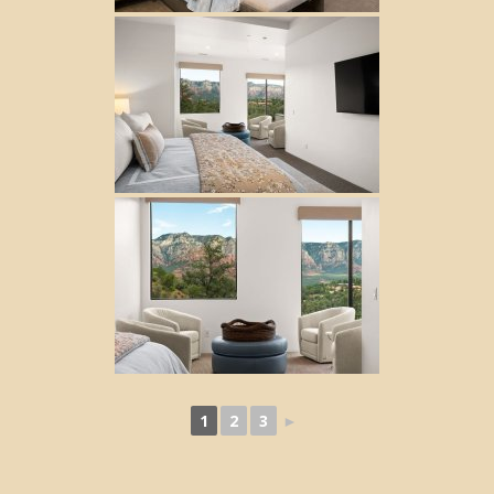
1
2
3
►